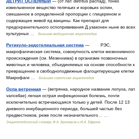
ДЕТРИТ ОСПЕННЫЙ
— (от лат. detritus распад), тонко
измельченное вещество телячьих и коровьих оспин,
смешанное в определенной пропорции с глицерином и
содержащее живой яд вакцины. Как препарат для
предохранительного оспопрививания Д.узаконен ныне во всех
культурных …
Большая медицинская энциклопедия
Ретикуло-эндотелиальная система
— РЭС,
макрофагическая система, совокупность клеток мезенхимного
происхождения (см. Мезенхима) в организме позвоночных
животных и человека, объединяемых на основе способности к
превращению в свободноподвижные фагоцитирующие клетки
Макрофаги …
Большая советская энциклопедия
Оспа ветренная
— (ветрянка, народное название лопуха, лат.
varicellae) легкая острая инфекционная болезнь, почти
исключительно встречающаяся только у детей. После 12 13
дневного инкубационного периода, большей частью без
предвестников, реже после незначительного… …
Энциклопедический словарь Ф.А. Брокгауза и И.А. Ефрона