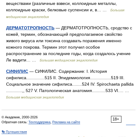
веществами (различные взвеси, коллоидные металлы,
коллоидные краски, белковые суспенсии и, в… …
Большая
медицинская энциклопедия
ДЕРМАТОТРОПНОСТЬ
— ДЕРМАТОТРОПНОСТЬ, сродство с
кожей, термин, обозначающий предполагаемое свойство
живого вируса или токсина создавать поражения именно
кожного покрова. Термин этот получил особое
распространение за последние годы, когда создалось учение
Ле вадити… …
Большая медицинская энциклопедия
СИФИЛИС
— СИФИЛИС. Содержание: I. История
сифилиса...............515 II. Эпидемиология.................519 III.
Социальное значение сифилиса........524 IV. Spirochaeta pallida
.............,, 527 V. Патологическая анатомия...........533 VІ.… …
Большая медицинская энциклопедия
© Академик, 2000-2026
18+
Обратная связь:
Техподдержка
,
Реклама на сайте
👣 Путешествия