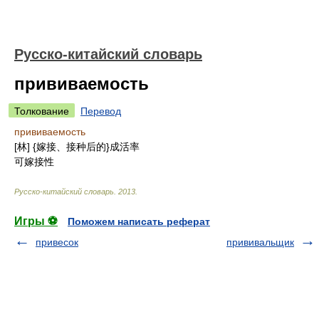
Русско-китайский словарь
прививаемость
Толкование
Перевод
прививаемость
[林] {嫁接、接种后的}成活率
可嫁接性
Русско-китайский словарь
.
2013
.
Игры ⚽
Поможем написать реферат
привесок
прививальщик